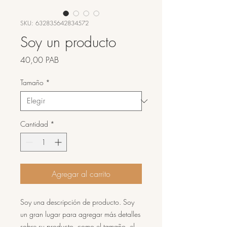
SKU: 632835642834572
Soy un producto
Precio
40,00 PAB
Tamaño
*
Cantidad
*
Agregar al carrito
Soy una descripción de producto. Soy 
un gran lugar para agregar más detalles 
sobre su producto, como el tamaño, el 