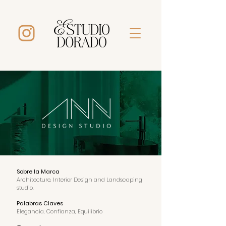
Sobre la Marca
Architecture, Interior Design and Landscaping
studio.
Palabras Claves
Elegancia, Confianza, Equilibrio