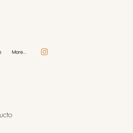
o
More...
ucto